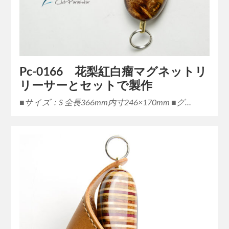
Pc-0166 花梨紅白瘤マグネットリ
リーサーとセットで製作
■サイズ：S 全長366mm内寸246×170mm ■グ…