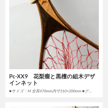
Pc-XX9 花梨瘤と黒檀の組木デザ
インネット
■サイズ：M 全長470mm内寸310×200mm ■グ…