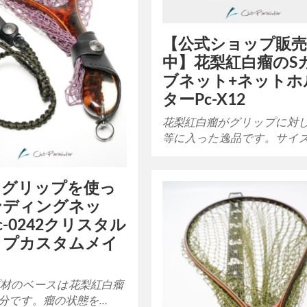
【公式ショップ販
中】花梨紅白瘤のS
ブネット+ネットホ
ターPc-X12
花梨紅白瘤がグリップに対
等に入った逸品です。サイ
なグリップを使っ
ンディングネッ
c-0242クリスタル
ップカスタムメイ
材のベースは花梨紅白瘤
分です。瘤の状態を…