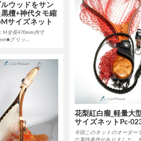
プルウッドをサン
た黒檀+神代タモ縮
のMサイズネット
：M全長470mm内寸
10mm■グリッ…
花梨紅白瘤_軽量大型
サイズネットPc-02
今回このネットのオーダー
な製作条件がありました。