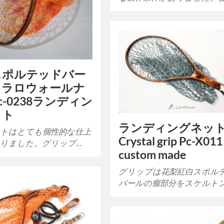
スポルテッドバー
クラロウォールナ
c-0238ランディン
ット
ランディングネ
トはとても個性的な仕上
Crystal grip Pc-X011
りました。グリップ…
custom made
グリップは花梨紅白スポル
バールの瘤部分をスケルト