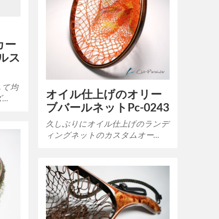
売
カー
ルス
して均
オイル仕上げのオリー
ズ…
ブバールネットPc-0243
久しぶりにオイル仕上げのランデ
ィングネットのカスタムオー…