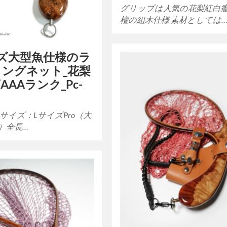
グリップは人気の花梨紅白瘤
檀の組木仕様 素材としては
ズ大型魚仕様のラ
ングネット_花梨
AAAランク_Pc-
46■サイズ：LサイズPro（大
）全長…