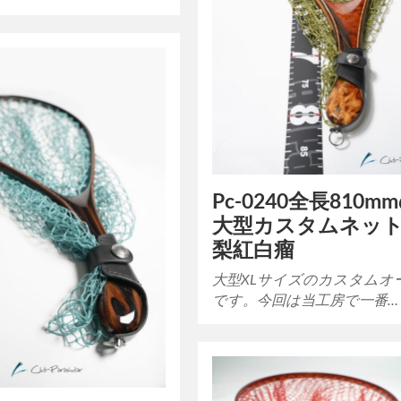
Pc-0240全長810m
大型カスタムネット
梨紅白瘤
大型XLサイズのカスタムオ
です。今回は当工房で一番…