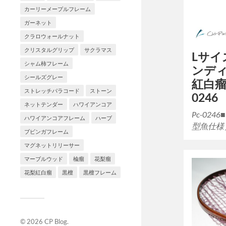
カーリーメープルフレーム
ガーネット
クラロウォールナット
クリスタルグリップ
サクラマス
Lサイ
シャム柿フレーム
ンディ
シールズグレー
紅白瘤
ストレッチパラコード
ストーン
0246
ネットテンダー
ハワイアンコア
Pc-02
ハワイアンコアフレーム
ハーブ
型魚仕様
ブビンガフレーム
マグネットリリーサー
マーブルウッド
楡瘤
花梨瘤
花梨紅白瘤
黒檀
黒檀フレーム
© 2026
CP Blog
.