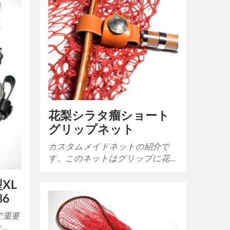
花梨シラタ瘤ショート
グリップネット
カスタムメイドネットの紹介で
す。このネットはグリップに花…
XL
36
で重要
ま…