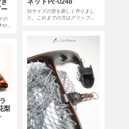
でき
ネットPc-0248
ダー
SSサイズの型を新しく作りまし
た。これまでの方はグリップ…
その
木や…
のラ
花梨
-