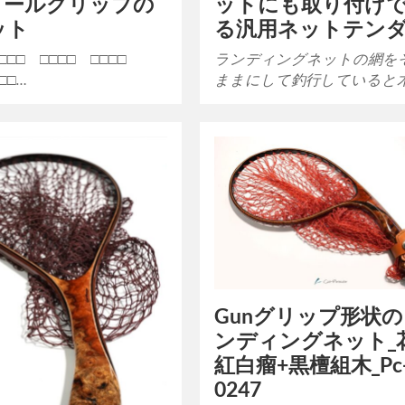
ロールグリップの
ットにも取り付け
ット
る汎用ネットテン
□□□□ □□□□ □□□□
ランディングネットの網を
□□…
ままにして釣行していると
Gunグリップ形状
ンディングネット_
紅白瘤+黒檀組木_Pc
0247