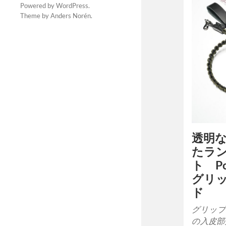
Powered by
WordPress
.
Theme by
Anders Norén
.
透明
たラ
ト P
グリ
ド
グリップ
の入皮部