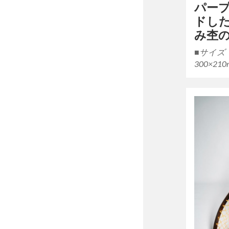
パー
ドし
み杢
■サイズ
300×2