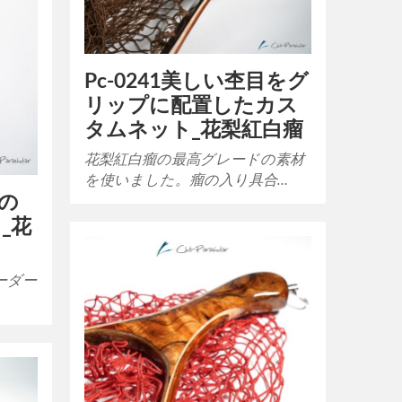
Pc-0241美しい杢目をグ
リップに配置したカス
タムネット_花梨紅白瘤
花梨紅白瘤の最高グレードの素材
を使いました。瘤の入り具合…
mの
_花
ーダー